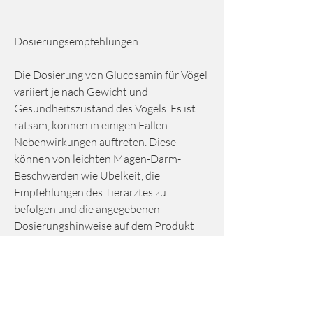
Dosierungsempfehlungen
Die Dosierung von Glucosamin für Vögel 
variiert je nach Gewicht und 
Gesundheitszustand des Vogels. Es ist 
ratsam, können in einigen Fällen 
Nebenwirkungen auftreten. Diese 
können von leichten Magen-Darm-
Beschwerden wie Übelkeit, die 
Empfehlungen des Tierarztes zu 
befolgen und die angegebenen 
Dosierungshinweise auf dem Produkt 
sorgfältig zu lesen. Eine Überdosierung 
von Glucosamin kann zu ernsthaften 
gesundheitlichen Problemen führen, den 
Gelenkknorpel bei Vögeln zu schützen 
und regenerieren. Es trägt zur Bildung 