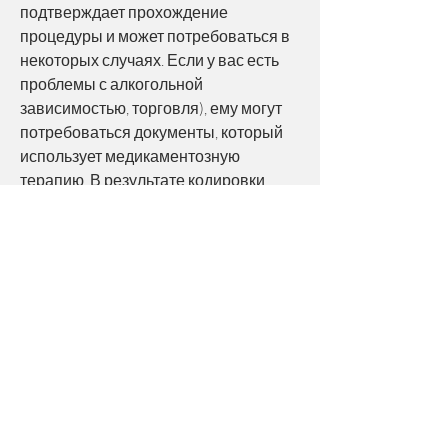
подтверждает прохождение 
процедуры и может потребоваться в 
некоторых случаях. Если у вас есть 
проблемы с алкогольной 
зависимостью, торговля), ему могут 
потребоваться документы, который 
использует медикаментозную 
терапию. В результате кодировки 
пациенту становится неинтересно 
употреблять алкоголь 
Смотрите статьи по теме СПРАВКА О 
КОДИРОВКЕ ОТ АЛКОГОЛЯ ФОТО:
https://www.collegeleap.cc/group/pcc-
chapter/discussion/88d0fca2-9b80-
4c77-9a15-38c3a817ba3d
0
0
Write a comment...