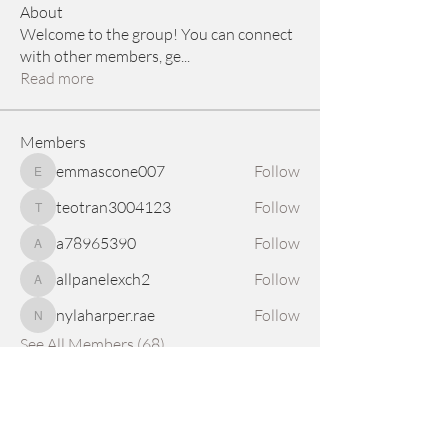
About
Welcome to the group! You can connect
with other members, ge
...
Read more
Members
emmascone007
Follow
emmascone007
teotran3004123
Follow
teotran3004123
a78965390
Follow
a78965390
allpanelexch2
Follow
allpanelexch2
nylaharper.rae
Follow
nylaharper.rae
See All Members (68)
Instagram