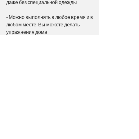
даже без специальной одежды.
- Можно выполнять в любое время и в 
любом месте. Вы можете делать 
упражнения дома 
Смотрите статьи по теме ЭКСПРЕСС 
ГИМНАСТИКА ДЛЯ ПОХУДЕНИЯ:
https://www.barrebyemma.com/group/b
arre-by-emma-
group/discussion/5071290d-93d9-4780-
95f9-569b1211652e
0
0
Write a comment...
About
Welcome to the group! You can connect
with other members, ge
...