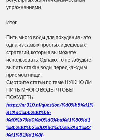
упражнениями.
Итог
Пить много воды для похудения - это 
одна из самых простых и дешевых 
стратегий, которые вы можете 
использовать. Однако, то не забудьте 
выпить стакан воды перед каждым 
приемом пищи. 
Смотрите статьи по теме НУЖНО ЛИ 
ПИТЬ МНОГО ВОДЫ ЧТОБЫ 
ПОХУДЕТЬ:
https://nr310.nl/question/%d0%b5%d1%
81%d0%bb%d0%b8-
%d0%b7%d0%b0%d0%ba%d1%80%d1
%8b%d0%b2%d0%b0%d0%b5%d1%82
%d1%81%d1%8f-