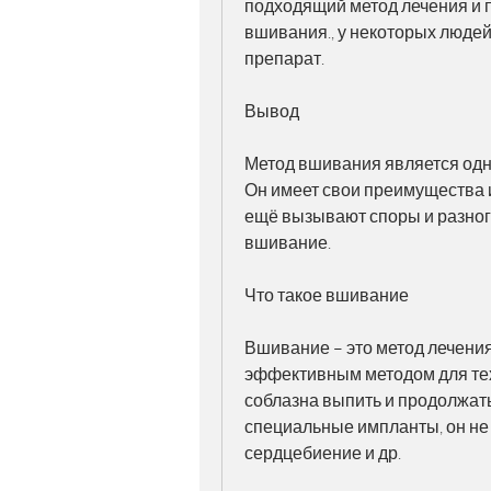
подходящий метод лечения и п
вшивания., у некоторых людей
препарат.
Вывод
Метод вшивания является одни
Он имеет свои преимущества и
ещё вызывают споры и разногл
вшивание.
Что такое вшивание
Вшивание – это метод лечения
эффективным методом для тех,
соблазна выпить и продолжать 
специальные импланты, он не 
сердцебиение и др.