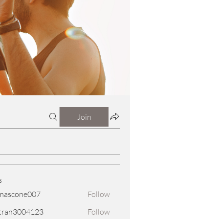
Join
s
mascone007
Follow
one007
tran3004123
Follow
3004123