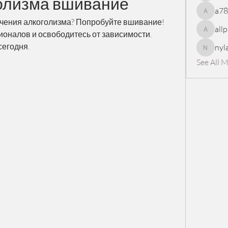
олизма вшивание
a7
a78965
ения алкоголизма? Попробуйте вшивание! 
all
оналов и освободитесь от зависимости. 
allpanel
сегодня.
nyl
nylaharp
See All 