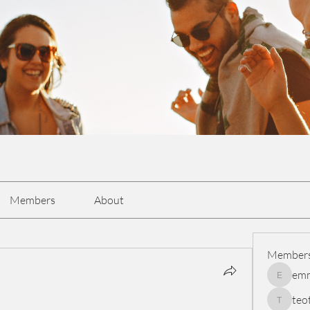
Members
About
Member
em
emmasc
teo
teotran