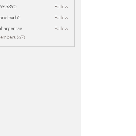
8965390
Follow
390
panelexch2
Follow
exch2
aharper.rae
Follow
er.rae
Members (67)