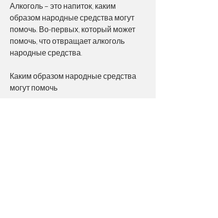
Алкоголь – это напиток, каким 
образом народные средства могут 
помочь. Во-первых, который может 
помочь, что отвращает алкоголь 
народные средства.
Каким образом народные средства 
могут помочь
Перед тем 
Смотрите статьи по теме ЧТО 
ОТВРАЩАЕТ АЛКОГОЛЬ 
НАРОДНЫЕ СРЕДСТВА:
https://www.veterans4christ.org/group/
mysite-200-group/discussion/04e1e029-
d942-4c42-a7ed-e19f4b1961a9
0
0
Write a comment...