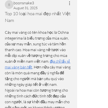
boonsnake3
boonsnake3
August 31, 2025
Top 10 loại hoa mai đẹp nhất Việt 
Nam
Cây mai vàng có tên khoa học là Ochna 
integerima là biểu trưng của mùa xuân, 
của sự may mắn, sung túc và tâm hồn 
thanh cao. Hoa mai vàng nở tươi vào 
mỗi dịp xuân về tượng trưng cho mùa 
xuân ở miền nam việt nam. 
địa chỉ lấy sỉ 
mai vàng bán tết
. Hơn nữa cây mai vàng 
còn là món quà mang đầy ý nghĩa để 
tặng cho người mà bạn yêu quý vào 
những ngày giáp tết ở việt nam.
Ngoài ra hoa mai còn tượng trưng cho 
những tính cách đức tính tốt đẹp của 
con người, là sự khởi đầu may mắn cho 
một năm mới an khang thịnh vượng. 