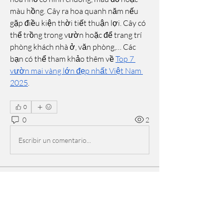
màu hồng. Cây ra hoa quanh năm nếu 
gặp điều kiện thời tiết thuận lợi. Cây có 
thể trồng trong vườn hoặc để trang trí 
phòng khách nhà ở, văn phòng,… Các 
bạn có thể tham khảo thêm về 
Top 7 
vườn mai vàng lớn đẹp nhất Việt Nam 
2025
.
0
0
2
Escribir un comentario...
About
Welcome to the group! You can connect
with other members, ge
...
Read more