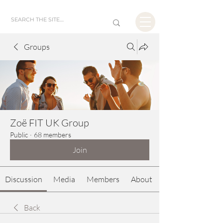
Groups
Zoë FIT UK Group
Public
·
68 members
Join
Discussion
Media
Members
About
Back