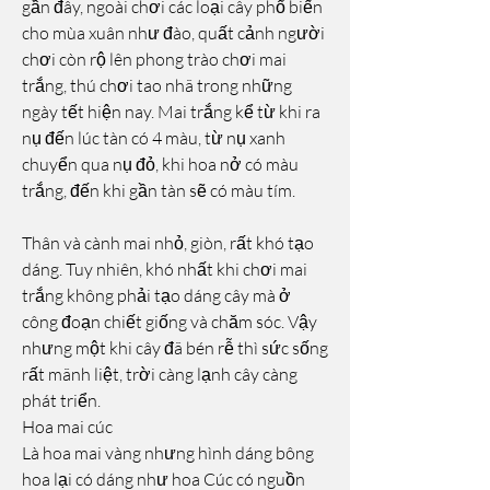
gần đây, ngoài chơi các loại cây phổ biến 
cho mùa xuân như đào, quất cảnh người 
chơi còn rộ lên phong trào chơi mai 
trắng, thú chơi tao nhã trong những 
ngày tết hiện nay. Mai trắng kể từ khi ra 
nụ đến lúc tàn có 4 màu, từ nụ xanh 
chuyển qua nụ đỏ, khi hoa nở có màu 
trắng, đến khi gần tàn sẽ có màu tím.
Thân và cành mai nhỏ, giòn, rất khó tạo 
dáng. Tuy nhiên, khó nhất khi chơi mai 
trắng không phải tạo dáng cây mà ở 
công đoạn chiết giống và chăm sóc. Vậy 
nhưng một khi cây đã bén rễ thì sức sống 
rất mãnh liệt, trời càng lạnh cây càng 
phát triển.
Hoa mai cúc
Là hoa mai vàng nhưng hình dáng bông 
hoa lại có dáng như hoa Cúc có nguồn 