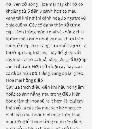
nơi ven bờ sông. Hoa mai này khi nở có 
khoảng từ 5 đến 9 cánh, hoa có màu 
vàng tái khi nở thì cánh hoa úp ngược về 
phía cuống. Cây có dạng thân gỗ cứng 
cáp, cành trông mảnh mai và khẳng khiu, 
lá đơn màu xanh nhạt và mọc thưa trên 
cành, ở mép lá có răng cưa nhỏ. Người ta 
thường dùng loại mai này để ghép với 
cây khác vì nó có khả năng tăng số lượng 
cành rất cao. Hơn nữa loại cây này còn 
có cả ba màu đỏ, trắng, vàng do lai ghép.
Hoa mai hồng điệp
Cây ưa thích điều kiện khí hậu nóng ẩm 
hoặc có ánh nắng, nêu trong điều kiện 
bóng râm thì hoa sẽ ra ít hơn, là loại cây 
thân gỗ, lá của cây mọc xen kẽ nhau, có 
hình bầu dục hoặc hình mác tròn. Hoa 
mọc riêng lẻ thành từng cụm trên đỉnh, 
hoa nhỏ có hình chuông, màu đỏ hoặc 