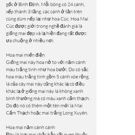
gốc ở Bình Định. Mỗi bông có 24 cánh, 
xếp thành 3 tầng, các cánh ở tần trên 
cùng dúm nếp lại như hoa Cúc. Hoa Mai 
Cúc được giới trong nghề đánh giá là 
giống mai đẹp và lạ hiện đang rất được 
ưa chuộng ở nhiều nơi.
Hoa mai miến điện
Giống mai này hoa nở to với năm cánh 
màu trắng tinh như hoa bưởi. Do có sắc 
hoa màu trắng tinh gồm 5 cánh xòe rộng, 
lá của cây mai này cũng khác lạ có điều 
khác lạ ở giống mai này lá không xanh 
bình thường mà có màu xanh cẩm thạch. 
Do đó nó có thêm một tên mới là Mai 
Cẩm Thạch hoặc mai trắng Long Xuyên.
Hoa mai năm cánh cánh
Đây là loại mai chắc hẳn rất quen thuộc 