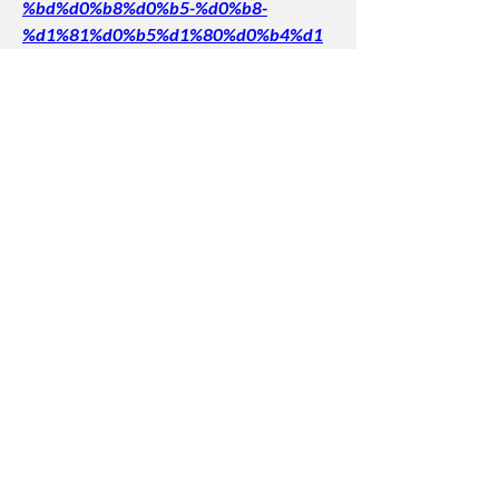
%bd%d0%b8%d0%b5-%d0%b8-
%d1%81%d0%b5%d1%80%d0%b4%d1
%86%d0%b5%d0%b1%d0%b8%d0%b5
%d0%bd%d0%b8%d0%b5-
%d0%bf%d1%80%d0%b8-
%d0%b1%d0%b5%d1%80%d0%b5%d0
%bc%d0%b5%d0%bd%d0%bd/
0
0
Write a comment...
About
Welcome to the group! You can connect
with other members, ge
...
Read more
Members