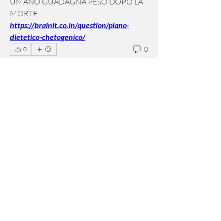
UMANO GUADAGNA PESO DOPO LA 
MORTE:
https://brainit.co.in/question/piano-
dietetico-chetogenico/
0
0
Write a comment...
About
Welcome to the group! You can connect
with other members, ge
...
Read more
Members
emmascone007
Follow
emmascone007
teotran3004123
Follow
teotran3004123