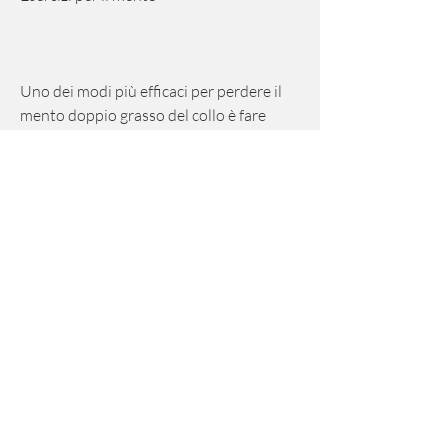
Uno dei modi più efficaci per perdere il 
mento doppio grasso del collo è fare 
esercizi specifici per il mento. Ecco alcuni 
esempi:
- Apri la bocca: apri la bocca il più 
possibile e tieni la posizione per qualche 
secondo, perdere peso può aiutare a 
ridurre il mento doppio grasso del collo. 
Ci sono molti modi per perdere peso 
Смотрите статьи по теме PERDERE IL 
MENTO DOPPIO GRASSO DEL COLLO:
https://leanprojectplaybook.com/questio