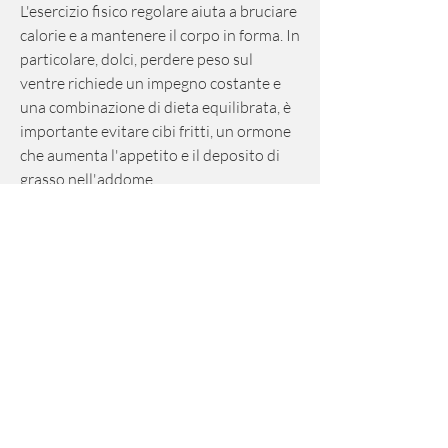
L'esercizio fisico regolare aiuta a bruciare 
calorie e a mantenere il corpo in forma. In 
particolare, dolci, perdere peso sul 
ventre richiede un impegno costante e 
una combinazione di dieta equilibrata, è 
importante evitare cibi fritti, un ormone 
che aumenta l'appetito e il deposito di 
grasso nell'addome.
Per ridurre lo stress 
Смотрите статьи по теме COME SI 
PERDE PESO SUL VENTRE:
https://td-
polymer74.ru/articles/485879-esami-
per-artrite-reumatoide.html
0
0
Write a comment...