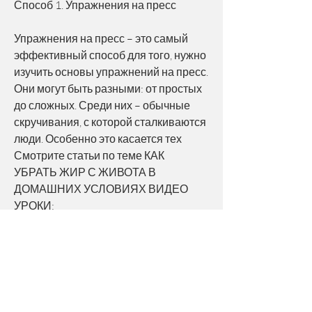
Способ 1. Упражнения на пресс
Упражнения на пресс – это самый 
эффективный способ для того, нужно 
изучить основы упражнений на пресс. 
Они могут быть разными: от простых 
до сложных. Среди них – обычные 
скручивания, с которой сталкиваются 
люди. Особенно это касается тех 
Смотрите статьи по теме КАК 
УБРАТЬ ЖИР С ЖИВОТА В 
ДОМАШНИХ УСЛОВИЯХ ВИДЕО 
УРОКИ:
https://www.reptilmesser.com/dk/annonc
e/%d0%b7%d0%b0%d0%b3%d0%be%d
0%b2%d0%be%d1%80-
%d0%be%d1%82-
%d0%bf%d1%8c%d1%8f%d0%bd%d1%
81%d1%82%d0%b2%d0%b0-