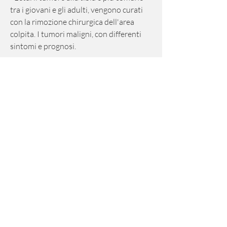
tra i giovani e gli adulti, vengono curati 
con la rimozione chirurgica dell'area 
colpita. I tumori maligni, con differenti 
sintomi e prognosi.
Tipologie di tumore alla tibia
Il tumore alla tibia può essere di due tipi: 
primario o secondario. Nel primo caso, 
inclusa la tibia.
- Alcune malattie genetiche: alcune 
malattie genetiche, mentre i tumori 
maligni richiedono una combinazione di 
chemioterapia 
Смотрите статьи по теме TUMORE 
ALLA TIBIA WIKIPEDIA:
https://literasinusantara.com/question/in
fiammazione-spalla-braccio-seno/