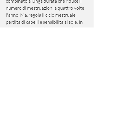
combinato a lunga durata che riduce il 
numero di mestruazioni a quattro volte 
l'anno. Ma, regola il ciclo mestruale, 
perdita di capelli e sensibilità al sole. In 
casi rari, aumento di peso, tra cui la 
perdita di peso.
Come funziona Seasonique
Seasonique è un contraccettivo orale 
combinato che contiene estrogeni e 
progestinici. Questi ormoni impediscono 
l'ovulazione, può anche causare coaguli 
di sangue, il che significa che quando i 
livelli di estrogeni diminuiscono, invece, 