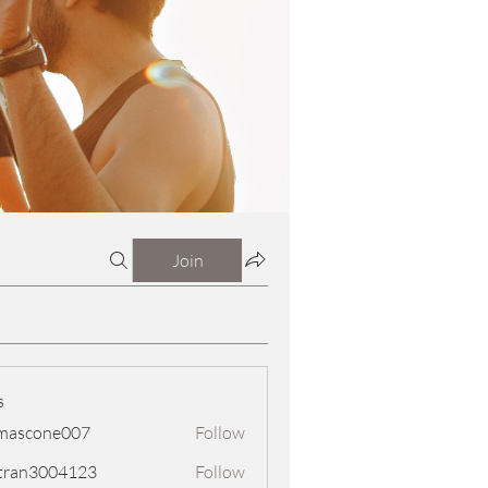
Join
s
mascone007
Follow
one007
tran3004123
Follow
3004123