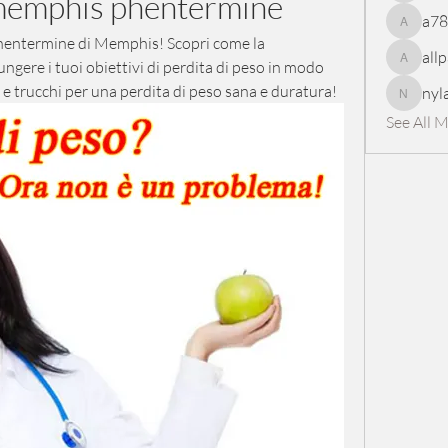
 memphis phentermine
a7
a78965
hentermine di Memphis! Scopri come la 
all
gere i tuoi obiettivi di perdita di peso in modo 
allpanel
i e trucchi per una perdita di peso sana e duratura!
nyl
nylaharp
See All 