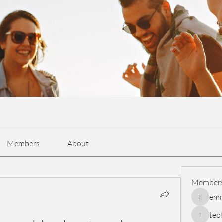
Members
About
Member
em
emmasc
teo
teotran