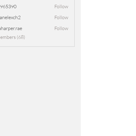
8965390
Follow
390
panelexch2
Follow
exch2
aharper.rae
Follow
er.rae
Members (68)