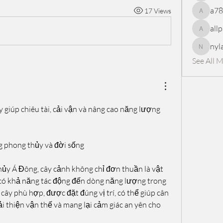
a7
17 Views
a78965
all
allpanel
nyl
nylaharp
See All 
 giúp chiêu tài, cải vận và nâng cao năng lượng 
g phong thủy và đời sống
ủy Á Đông, cây cảnh không chỉ đơn thuần là vật 
ố có khả năng tác động đến dòng năng lượng trong 
cây phù hợp, được đặt đúng vị trí, có thể giúp cân 
cải thiện vận thế và mang lại cảm giác an yên cho 