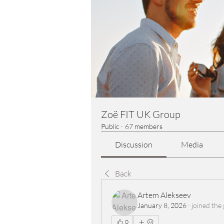
Zoë FIT UK Group
Public
·
67 members
Discussion
Media
Back
Artem Alekseev
January 8, 2026
·
joined the
0