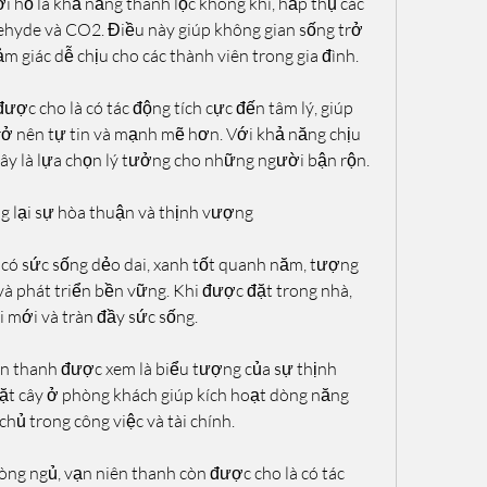
i hổ là khả năng thanh lọc không khí, hấp thụ các 
ehyde và CO2. Điều này giúp không gian sống trở 
m giác dễ chịu cho các thành viên trong gia đình.
được cho là có tác động tích cực đến tâm lý, giúp 
ở nên tự tin và mạnh mẽ hơn. Với khả năng chịu 
 đây là lựa chọn lý tưởng cho những người bận rộn.
g lại sự hòa thuận và thịnh vượng
y có sức sống dẻo dai, xanh tốt quanh năm, tượng 
à phát triển bền vững. Khi được đặt trong nhà, 
i mới và tràn đầy sức sống.
n thanh được xem là biểu tượng của sự thịnh 
 Đặt cây ở phòng khách giúp kích hoạt dòng năng 
chủ trong công việc và tài chính.
òng ngủ, vạn niên thanh còn được cho là có tác 