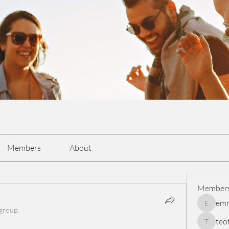
Members
About
Member
em
emmasc
 group.
teo
teotran