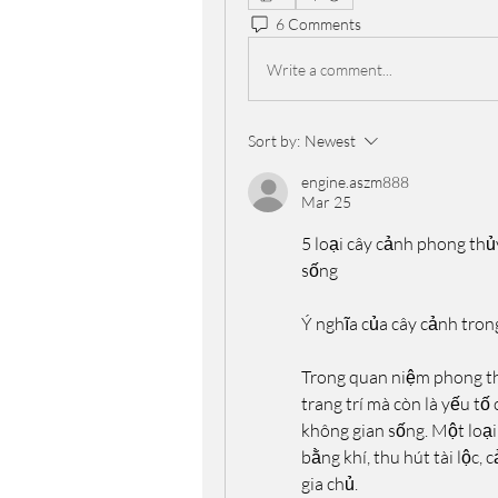
6 Comments
Write a comment...
Sort by:
Newest
engine.aszm888
Mar 25
5 loại cây cảnh phong thủy
sống
Ý nghĩa của cây cảnh tron
Trong quan niệm phong th
trang trí mà còn là yếu t
không gian sống. Một loại 
bằng khí, thu hút tài lộc, 
gia chủ.