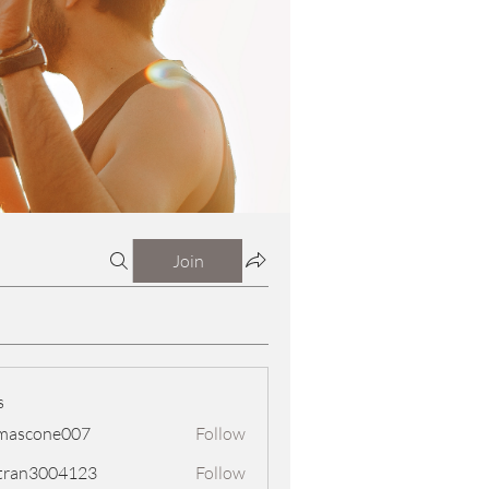
Join
s
mascone007
Follow
one007
tran3004123
Follow
3004123