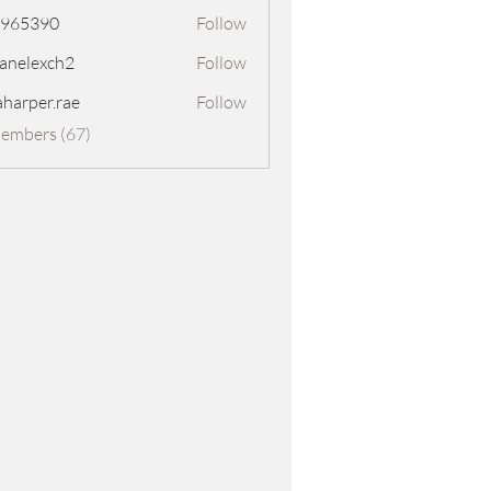
8965390
Follow
390
panelexch2
Follow
exch2
aharper.rae
Follow
er.rae
Members (67)