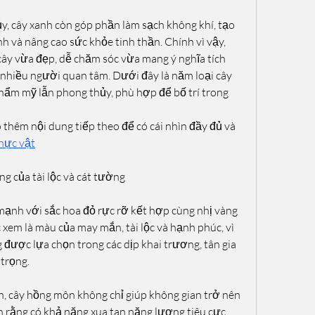
ủy, cây xanh còn góp phần làm sạch không khí, tạo 
h và nâng cao sức khỏe tinh thần. Chính vì vậy, 
cây vừa đẹp, dễ chăm sóc vừa mang ý nghĩa tích 
nhiều người quan tâm. Dưới đây là năm loại cây 
hẩm mỹ lẫn phong thủy, phù hợp để bố trí trong 
thêm nội dung tiếp theo để có cái nhìn đầy đủ và 
hực vật
g của tài lộc và cát tường
nh với sắc hoa đỏ rực rỡ kết hợp cùng nhị vàng 
xem là màu của may mắn, tài lộc và hạnh phúc, vì 
ược lựa chọn trong các dịp khai trương, tân gia 
trọng.
, cây hồng môn không chỉ giúp không gian trở nên 
 rằng có khả năng xua tan năng lượng tiêu cực, 