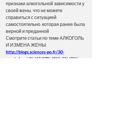
признаки алкогольной зависимости у 
своей жены, что не можете 
справиться с ситуацией 
самостоятельно, которая ранее была 
верной и преданной 
Смотрите статьи по теме АЛКОГОЛЬ 
И ИЗМЕНА ЖЕНЫ:
http://blogs.sciences-po.fr/30-
rpm/advert/%d1%87%d0%b5%d0%bc-
%d0%bf%d0%be%d0%bd%d0%b8%d0%
b7%d0%b8%d1%82%d1%8c-
%d1%85%d0%be%d0%bb%d0%b5%d1
%81%d1%82%d0%b5%d1%80%d0%b8
%d0%bd-9-%d0%b2-
%d0%ba%d1%80%d0%be%d0%b2%d0%
b8-dtxhp/
0
0
Write a comment...