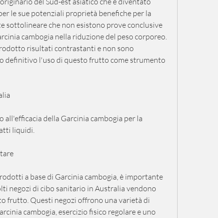
riginario del Sud-est asiatico che è diventato 
er le sue potenziali proprietà benefiche per la 
nte sottolineare che non esistono prove conclusive 
arcinia cambogia nella riduzione del peso corporeo. 
rodotto risultati contrastanti e non sono 
o definitivo l'uso di questo frutto come strumento 
alia
all'efficacia della Garcinia cambogia per la 
tti liquidi.
tare
prodotti a base di Garcinia cambogia, è importante 
ti negozi di cibo sanitario in Australia vendono 
 frutto. Questi negozi offrono una varietà di 
arcinia cambogia, esercizio fisico regolare e uno 