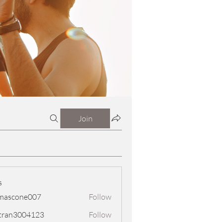
Join
s
mascone007
Follow
one007
tran3004123
Follow
3004123