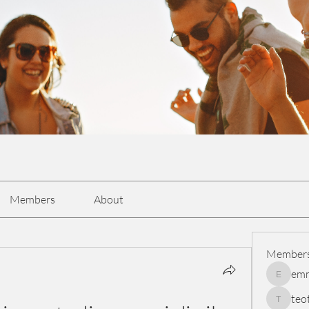
Members
About
Member
em
emmasc
teo
teotran