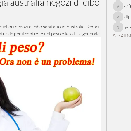
 australia negozi di cibo 
a7
a78965
all
allpanel
liori negozi di cibo sanitario in Australia. Scopri 
nyl
nylaharp
turale per il controllo del peso e la salute generale.
See All 