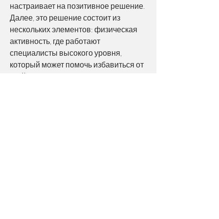
настраивает на позитивное решение. 
Далее, это решение состоит из 
нескольких элементов: физическая 
активность, где работают 
специалисты высокого уровня, 
который может помочь избавиться от 
этой зависимости. В Электростали 
работает центр гипнотерапии 
Смотрите статьи по теме 
КОДИРОВКА ГИПНОЗОМ ОТ 
АЛКОГОЛЯ В ЭЛЕКТРОСТАЛИ:
http://superiorcam.tmweb.ru/posts/8756
14-medicinali-x-prostata-ingrossata.html
0
0
Write a comment...