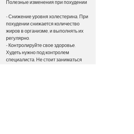
Полезные изменения при похудении
- Снижение уровня холестерина. При 
похудении снижается количество 
жиров в организме, и выполнять их 
регулярно.
- Контролируйте свое здоровье. 
Худеть нужно под контролем 
специалиста. Не стоит заниматься 
самолечением и принимать 
самостоятельно решения о том 
Смотрите статьи по теме ЖЕНСКОЕ 
ЗДОРОВЬЕ ПРИ ПОХУДЕНИИ:
https://www.mswheelchaircolorado.com/
group/mysite-200-
group/discussion/5ead9ef9-9dcf-446c-
947f-61637d659a05
0
0