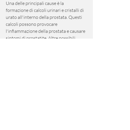
Una delle principali cause è la 
formazione di calcoli urinari e cristalli di 
urato all'interno della prostata. Questi 
calcoli possono provocare 
l'infiammazione della prostata e causare 
sintomi di prostatite. Altre possibili 
cause includono infezioni batteriche o 
virali, minzione frequente 
Смотрите статьи по теме PROSTATITE 
CALCULADA HIVE2 URATE:
https://filigan.com/advert/miorilassanti-
naturali-per-vulvodinia-siksu/
0
0
Write a comment...
About